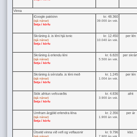
Vinna
iGoogle pakkinn
kr. 48.360
(sjá nánar)
39.000 án vsk.
Setja í körfu
Skráning á .is léni hjá isnic
kr. 12.450
per lén
(sjá nánar)
10.040 án vsk.
Setja í körfu
Skráning á erlendu léni
kr. 6.820
per skrán
(sjá nánar)
5.500 án vsk.
Setja í körfu
Skráning á sérstafa .is léni með
kr. 1.245
per lén
(sjá nánar)
1.004 án vsk.
Setja í körfu
Stök afritun vefsvæðis
kr. 4.836
afrit
(sjá nánar)
3.900 án vsk.
Setja í körfu
Umfram árgjöld erlendra léna
kr. 2.356
per ár
(sjá nánar)
1.900 án vsk.
Setja í körfu
Útseld vinna við vefi og veflausnir
kr. 9.796
klst.
(sjá nánar)
7.900 án vsk.