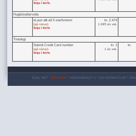
Setja í körfu
Hugbúnaðarveita
eLaun allt að 5 starfsmenn
kr. 2.474
(sjá nánar)
1.995 án vsk.
Setja í körfu
Ýmislegt
Submit Credit Card number
kr. 1
kr.
(sjá nánar)
1 án vsk.
Setja í körfu
EDAL.NET -
ÍKON EHF
* HRAUNBRAUT 3 * 200 KÓPAVOGUR * SÍMI