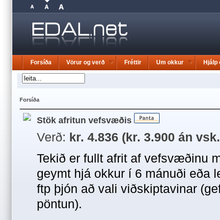
Forsíða
Vörur og verð
Fréttir
Um okkur
Hjálp 
Forsíða
Stök afritun vefsvæðis
Verð:
kr. 4.836 (kr. 3.900 án vsk.)
Tekið er fullt afrit af vefsvæðinu
geymt hjá okkur í 6 mánuði eða l
ftp þjón að vali viðskiptavinar (g
pöntun).