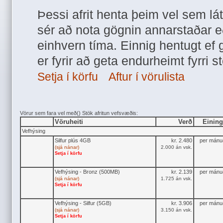
Þessi afrit henta þeim vel sem lá
sér að nota gögnin annarstaðar eða
einhvern tíma. Einnig hentugt ef 
er fyrir að geta endurheimt fyrri s
Setja í körfu
Aftur í vörulista
Vörur sem fara vel með() Stök afritun vefsvæðis:
Vöruheiti
Verð
Eining
Vefhýsing
Silfur plús 4GB
kr. 2.480
per mánu
(sjá nánar)
2.000 án vsk.
Setja í körfu
Vefhýsing - Bronz (500MB)
kr. 2.139
per mánu
(sjá nánar)
1.725 án vsk.
Setja í körfu
Vefhýsing - Silfur (5GB)
kr. 3.906
per mánu
(sjá nánar)
3.150 án vsk.
Setja í körfu