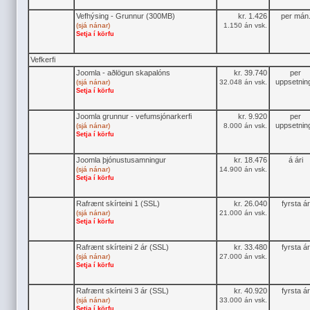
Vefhýsing - Grunnur (300MB)
kr. 1.426
per mán
(sjá nánar)
1.150 án vsk.
Setja í körfu
Vefkerfi
Joomla - aðlögun skapalóns
kr. 39.740
per
uppsetnin
(sjá nánar)
32.048 án vsk.
Setja í körfu
Joomla grunnur - vefumsjónarkerfi
kr. 9.920
per
uppsetnin
(sjá nánar)
8.000 án vsk.
Setja í körfu
Joomla þjónustusamningur
kr. 18.476
á ári
(sjá nánar)
14.900 án vsk.
Setja í körfu
Rafrænt skírteini 1 (SSL)
kr. 26.040
fyrsta ár
(sjá nánar)
21.000 án vsk.
Setja í körfu
Rafrænt skírteini 2 ár (SSL)
kr. 33.480
fyrsta ár
(sjá nánar)
27.000 án vsk.
Setja í körfu
Rafrænt skírteini 3 ár (SSL)
kr. 40.920
fyrsta ár
(sjá nánar)
33.000 án vsk.
Setja í körfu