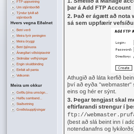
1. Smellið á Manage acc
FTP uppsetning
þar á Add FTP Account
Um stjórnborðið
Týndur lykill að
2. Það er ágætt að nota
stjórnborði
sá sem uppfærir vefsíðu
Hvers vegna Eðalnet
Betri verð
Meira fyrir peninginn
Meira öryggi
Betri þjónusta
Ánægðari viðskiptavinir
Skilmálar vefhýsingar
Engin skuldbinding
Einfalt að panta
Velkomin
Athugið að láta kerfið bei
því að eyða "webmaster" st
Meira um okkur
eins og hér er sýnt.
Gefðu þína umsögn...
Hafðu samband...
3. Þegar tengjast skal 
Staðsetning
eftirfarandi strengur í þes
Greiðsluupplýsingar
ftp://webmaster.pru
(best að slá beint inn í ad
notendanafns og lykilorðs