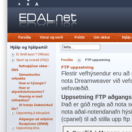
Forsíða
Vörur og verð
Fréttir
Um okkur
Hjálp 
Hjálp og hjálpartól
Er lénið laust ? (Whois)
Spurt og svarað (FAQ)
Forsíða
FTP uppsetning
Nafnaþjónar okkar -
FTP uppsetning
DNS
Flestir vefhýsendur eru að 
Samanburður
vefpakka
nota Dreamweaver við vefsí
Hvar er hýsingin?
vefsvæðið.
Hver er
afgreiðslufresturinn?
Uppsetning FTP aðgangs 
Hvernig er með
tölfræðina?
Það er góð regla að nota sé
Af hverju ótakmörkuð
lén?
nota aðal-notendanafn hýsi
Uppsetning á tölvupósti
(cpanel) til að stilla upp ft
Aðgangur að vefpósti
Ruslpóstur (SPAM)
Uppsetning léna