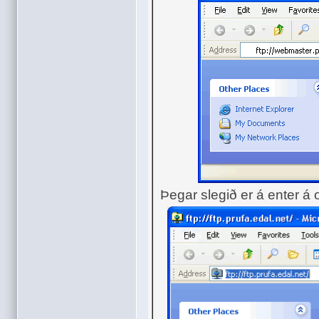
Þegar slegið er á enter á o