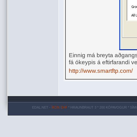
Einnig má breyta aðgangs
fá ókeypis á eftirfarandi v
http://www.smartftp.com/
EDAL.NET -
ÍKON EHF
* HRAUNBRAUT 3 * 200 KÓPAVOGUR * SÍMI