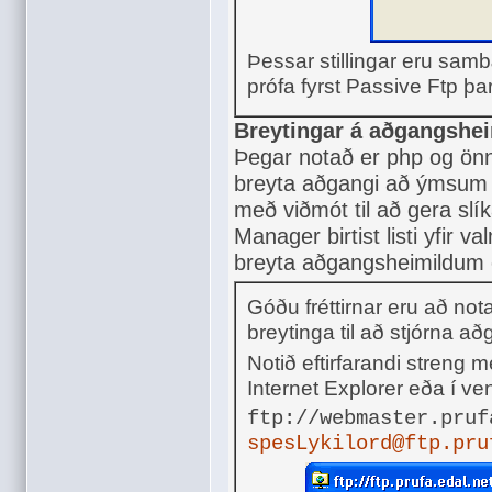
Þessar stillingar eru sam
prófa fyrst Passive Ftp þ
Breytingar á aðgangshe
Þegar notað er php og önnu
breyta aðgangi að ýmsum 
með viðmót til að gera slík
Manager birtist listi yfir v
breyta aðgangsheimildum 
Góðu fréttirnar eru að n
breytinga til að stjórna a
Notið eftirfarandi streng 
Internet Explorer eða í v
ftp://webmaster.pruf
spesLykilord@ftp.pru