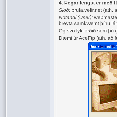
4. Þegar tengst er með f
Slóð:
prufa.vefir.net (ath.
Notandi (User):
webmaster.
breyta samkvæmt þínu lén
Og svo lykilorðið sem þú 
Dæmi úr AceFtp (ath. að fu