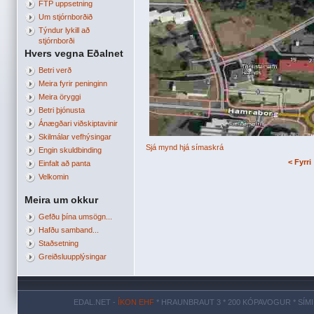
FTP uppsetning
Um stjórnborðið
Týndur lykill að
stjórnborði
Hvers vegna Eðalnet
Betri verð
Meira fyrir peninginn
Meira öryggi
Betri þjónusta
Ánægðari viðskiptavinir
Skilmálar vefhýsingar
Sjá mynd hjá símaskrá
Engin skuldbinding
< Fyrri
Einfalt að panta
Velkomin
Meira um okkur
Gefðu þína umsögn...
Hafðu samband...
Staðsetning
Greiðsluupplýsingar
EDAL.NET -
ÍKON EHF
* HRAUNBRAUT 3 * 200 KÓPAVOGUR * SÍMI