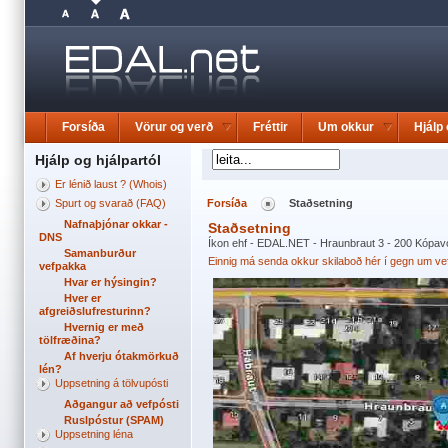
Forsíða
Vörur og verð
Fréttir
Um okkur
Hjálp 
Hjálp og hjálpartól
Er lénið laust ? (Whois)
Spurt og svarað (FAQ)
Forsíða
Staðsetning
Nafnaþjónar okkar -
Staðsetning
DNS
Íkon ehf - EDAL.NET - Hraunbraut 3 - 200 Kópav
Samanburður
Einnig má senda okkur skilaboð hér í gegn um ve
vefpakka
Hvar er hýsingin?
Hver er
afgreiðslufresturinn?
Hvernig er með
tölfræðina?
Af hverju ótakmörkuð
lén?
Uppsetning á tölvupósti
Aðgangur að vefpósti
Ruslpóstur (SPAM)
Uppsetning léna