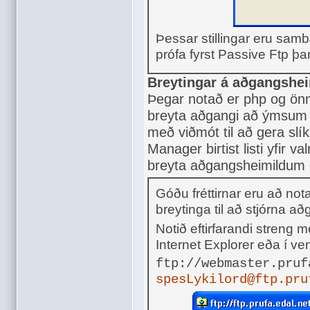
Þessar stillingar eru sam
prófa fyrst Passive Ftp þ
Breytingar á aðgangshe
Þegar notað er php og önnu
breyta aðgangi að ýmsum 
með viðmót til að gera slík
Manager birtist listi yfir v
breyta aðgangsheimildum 
Góðu fréttirnar eru að n
breytinga til að stjórna a
Notið eftirfarandi streng 
Internet Explorer eða í v
ftp://webmaster.pruf
spesLykilord@ftp.pru