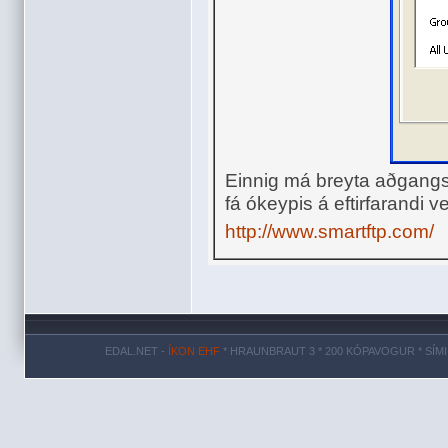
Einnig má breyta aðgangs
fá ókeypis á eftirfarandi v
http://www.smartftp.com/
EDAL.NET -
ÍKON EHF
* HRAUNBRAUT 3 * 200 KÓPAVOGUR * SÍMI