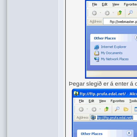
Þegar slegið er á enter á o