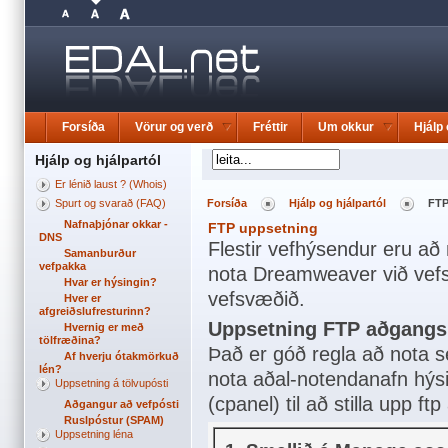
Forsíða
Vörur og verð
Fréttir
Um okkur
Hjálp 
Hjálp og hjálpartól
Er lénið laust ? (Whois)
Spurt og svarað (FAQ)
Forsíða
Hjálp og hjálpartól
FTP
Nafnaþjónar okkar -
FTP uppsetning
DNS
Flestir vefhýsendur eru að 
Samanburður
vefpakka
nota Dreamweaver við vefsí
Hvar er hýsingin?
vefsvæðið.
Hver er
afgreiðslufresturinn?
Uppsetning FTP aðgangs 
Hvernig er með
tölfræðina?
Það er góð regla að nota sé
Af hverju ótakmörkuð
lén?
nota aðal-notendanafn hýsi
Uppsetning á tölvupósti
(cpanel) til að stilla upp ft
Aðgangur að vefpósti
Ruslpóstur (SPAM)
Uppsetning léna