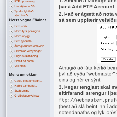
1. Smellið á Manage acc
FTP uppsetning
þar á Add FTP Account
Um stjórnborðið
Týndur lykill að
2. Það er ágætt að nota
stjórnborði
sá sem uppfærir vefsíðu
Hvers vegna Eðalnet
Betri verð
Meira fyrir peninginn
Meira öryggi
Betri þjónusta
Ánægðari viðskiptavinir
Skilmálar vefhýsingar
Engin skuldbinding
Einfalt að panta
Velkomin
Athugið að láta kerfið bei
því að eyða "webmaster" st
Meira um okkur
eins og hér er sýnt.
Gefðu þína umsögn...
Hafðu samband...
3. Þegar tengjast skal 
Staðsetning
eftirfarandi strengur í þes
Greiðsluupplýsingar
ftp://webmaster.pru
(best að slá beint inn í ad
notendanafns og lykilorðs