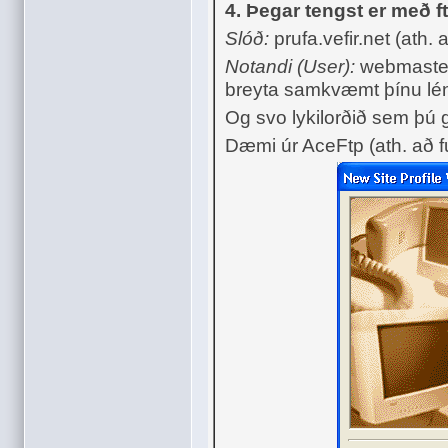
4. Þegar tengst er með f
Slóð:
prufa.vefir.net (ath.
Notandi (User):
webmaster.
breyta samkvæmt þínu lén
Og svo lykilorðið sem þú 
Dæmi úr AceFtp (ath. að fu