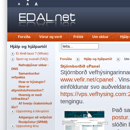
Forsíða
Vörur og verð
Fréttir
Um okkur
Hjálp 
Hjálp og hjálpartól
Er lénið laust ? (Whois)
Spurt og svarað (FAQ)
Forsíða
Hjálp og hjálpartól
Um 
Nafnaþjónar okkar -
Stjórnborðið cPanel
DNS
Stjórnborð vefhýsingarinnar
Samanburður
vefpakka
www.vefir.net/cpanel
. Vins
Hvar er hýsingin?
einföldunar svo auðveldara
Hver er
afgreiðslufresturinn?
https://vps.vefhysing.com
Hvernig er með
tölfræðina?
tengingu.
Af hverju ótakmörkuð
lén?
Það sa
Uppsetning á tölvupósti
postur.
Aðgangur að vefpósti
Ruslpóstur (SPAM)
slóðin
Uppsetning léna