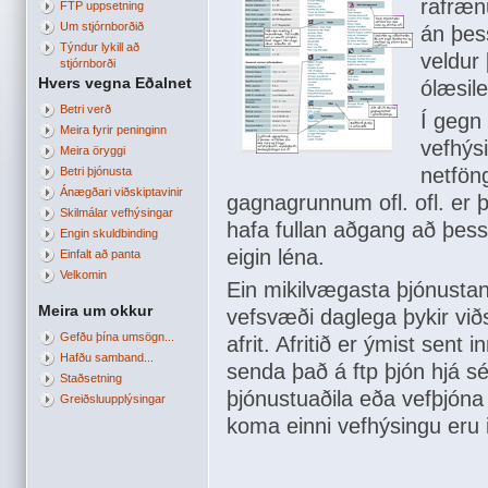
rafræn
FTP uppsetning
Um stjórnborðið
án þes
Týndur lykill að
veldur 
stjórnborði
Hvers vegna Eðalnet
ólæsil
Betri verð
Í gegn
Meira fyrir peninginn
vefhýs
Meira öryggi
netfön
Betri þjónusta
Ánægðari viðskiptavinir
gagnagrunnum ofl. ofl. er þ
Skilmálar vefhýsingar
hafa fullan aðgang að þess
Engin skuldbinding
eigin léna.
Einfalt að panta
Velkomin
Ein mikilvægasta þjónustan í
Meira um okkur
vefsvæði daglega þykir við
Gefðu þína umsögn...
afrit. Afritið er ýmist sent 
Hafðu samband...
senda það á ftp þjón hjá s
Staðsetning
þjónustuaðila eða vefþjóna 
Greiðsluupplýsingar
koma einni vefhýsingu eru in