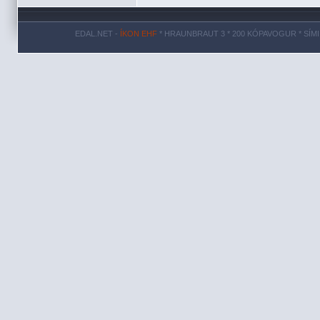
EDAL.NET -
ÍKON EHF
* HRAUNBRAUT 3 * 200 KÓPAVOGUR * SÍMI