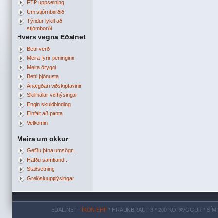
FTP uppsetning
Um stjórnborðið
Týndur lykill að
stjórnborði
Hvers vegna Eðalnet
Betri verð
Meira fyrir peninginn
Meira öryggi
Betri þjónusta
Ánægðari viðskiptavinir
Skilmálar vefhýsingar
Engin skuldbinding
Einfalt að panta
Velkomin
Meira um okkur
Gefðu þína umsögn...
Hafðu samband...
Staðsetning
Greiðsluupplýsingar
EDAL.NET -
ÍKON EHF
* HRAUNBRAUT 3 * 200 KÓPAVOGUR * SÍMI