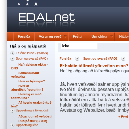
Forsíða
Vörur og verð
Fréttir
Um okkur
Hjálp 
Hjálp og hjálpartól
Er lénið laust ? (Whois)
Spurt og svarað (FAQ)
Forsíða
Spurt og svarað (FAQ)
Nafnaþjónar okkar -
Er haldin tölfræði yfir vefinn minn?
DNS
Hef ég aðgang að tölfræðiupplýsingum
Samanburður
vefpakka
Hvar er hýsingin?
Já, hvert vefsvæði safnar upplýsi
Hver er
tvö tól til úrvinnslu þessara upp
afgreiðslufresturinn?
línuritum og annarri myndrænni f
Hvernig er með
tölfræðina?
tölfræðitól eru alltaf virk á vefsv
Af hverju ótakmörkuð
haldin sér tölfræði fyrir hvert undi
lén?
Awstats og Webalizer, bæði innb
Uppsetning á tölvupósti
Aðgangur að vefpósti
< Fyrri
Ruslpóstur (SPAM)
Uppsetning léna