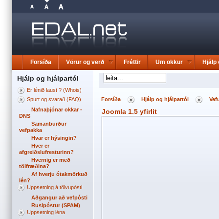
Forsíða
Vörur og verð
Fréttir
Um okkur
Hjálp 
Hjálp og hjálpartól
Er lénið laust ? (Whois)
Spurt og svarað (FAQ)
Forsíða
Hjálp og hjálpartól
Vef
Nafnaþjónar okkar -
Joomla 1.5 yfirlit
DNS
Samanburður
vefpakka
Hvar er hýsingin?
Hver er
afgreiðslufresturinn?
Hvernig er með
tölfræðina?
Af hverju ótakmörkuð
lén?
Uppsetning á tölvupósti
Aðgangur að vefpósti
Ruslpóstur (SPAM)
Uppsetning léna