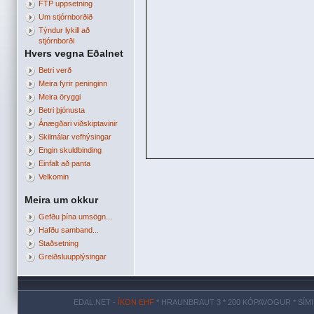
FTP uppsetning
Um stjórnborðið
Týndur lykill að
stjórnborði
Hvers vegna Eðalnet
Betri verð
Meira fyrir peninginn
Meira öryggi
Betri þjónusta
Ánægðari viðskiptavinir
Skilmálar vefhýsingar
Engin skuldbinding
Einfalt að panta
Velkomin
Meira um okkur
Gefðu þína umsögn...
Hafðu samband...
Staðsetning
Greiðsluupplýsingar
EDAL.NET -
ÍKON EHF
* HRAUNBRAUT 3 * 200 KÓPAVOGUR * SÍMI