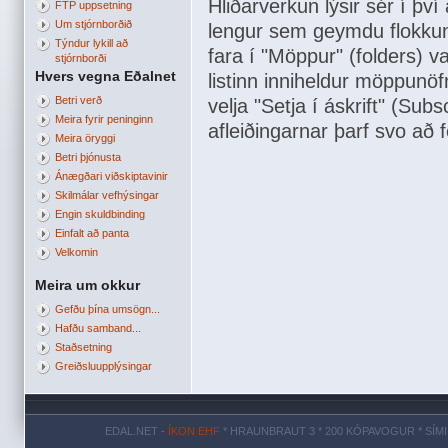
Hliðarverkun lýsir sér í þv
FTP uppsetning
Um stjórnborðið
lengur sem geymdu flokkun 
Týndur lykill að
fara í "Möppur" (folders) v
stjórnborði
Hvers vegna Eðalnet
listinn inniheldur möppunöf
Betri verð
velja "Setja í áskrift" (Subs
Meira fyrir peninginn
afleiðingarnar þarf svo að 
Meira öryggi
Betri þjónusta
Ánægðari viðskiptavinir
Skilmálar vefhýsingar
Engin skuldbinding
Einfalt að panta
Velkomin
Meira um okkur
Gefðu þína umsögn...
Hafðu samband...
Staðsetning
Greiðsluupplýsingar
EDAL.NET -
ÍKON EHF
* HRAUNBRAUT 3 * 200 KÓPAVOGUR * SÍMI