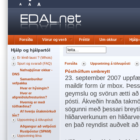
Forsíða
Vörur og verð
Fréttir
Um okkur
Hjálp 
Hjálp og hjálpartól
Er lénið laust ? (Whois)
Spurt og svarað (FAQ)
Forsíða
Uppsetning á tölvupósti
Nafnaþjónar okkar -
Pósthólfum umbreytt
DNS
23. september 2007 uppfærð
Samanburður
vefpakka
maildir form úr mbox. Þessi
Hvar er hýsingin?
geymslu og svörun ætti að 
Hver er
afgreiðslufresturinn?
pósti. Ákveðin hraða takm
Hvernig er með
tölfræðina?
sögunni með þessari breytin
Af hverju ótakmörkuð
lén?
hliðarverkunum en hliðarv
Uppsetning á tölvupósti
en það reyndist auðvelt að 
Aðgangur að vefpósti
Ruslpóstur (SPAM)
Uppsetning léna